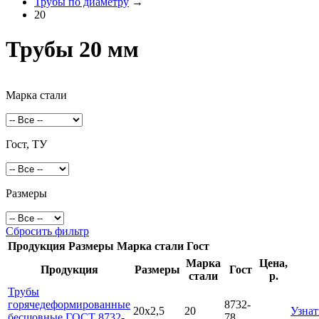
Трубы по диаметру
→
20
Трубы 20 мм
Марка стали
Гост, ТУ
Размеры
Сбросить фильтр
Продукция
Размеры
Марка стали
Гост
Марка
Цена,
Продукция
Размеры
Гост
стали
р.
Трубы
горячедеформированные
8732-
20х2,5
20
Узнат
бесшовные ГОСТ 8732-
78