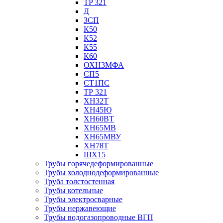
TP 321
Д
ЗСП
К50
К52
К55
К60
ОХН3МФА
СП5
СТ1ПС
ТР 321
ХН32Т
ХН45Ю
ХН60ВТ
ХН65МВ
ХН65МВУ
ХН78Т
ШХ15
Трубы горячедеформированные
Трубы холоднодеформированные
Труба толстостенная
Трубы котельные
Трубы электросварные
Трубы нержавеющие
Трубы водогазопроводные ВГП