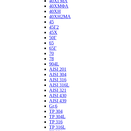
40ХГМА
40ХМФА
40ХН
40ХН2МА
45
45Г2
45Х
50Г
65
65Г
70
78
904L
AISI 201
AISI 304
AISI 316
AISI 316L
AISI 321
AISI 430
AISI 439
Gr,6
TP 304
TP 304L
TP 316
TP 316L