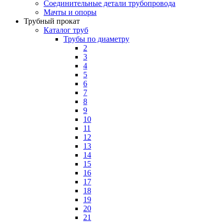
Соединительные детали трубопровода
Мачты и опоры
Трубный прокат
Каталог труб
Трубы по диаметру
2
3
4
5
6
7
8
9
10
11
12
13
14
15
16
17
18
19
20
21