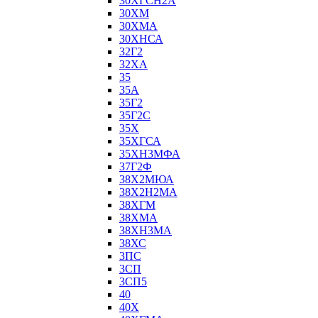
30ХГСН2А
30ХМ
30ХМА
30ХНСА
32Г2
32ХА
35
35А
35Г2
35Г2С
35Х
35ХГСА
35ХН3МФА
37Г2Ф
38Х2МЮА
38Х2Н2МА
38ХГМ
38ХМА
38ХН3МА
38ХС
3ПС
3СП
3СП5
40
40Х