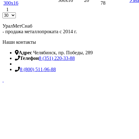
300х16
20
Узна
300х16
78
1
УралМетСнаб
- продажа металлопроката с 2014 г.
Наши контакты
Адрес
Челябинск, пр. Победы, 289
Телефон
8 (351) 220-33-88
8 (800) 511-96-88