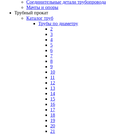
Соединительные детали трубопровода
Мачты и опоры
Трубный прокат
Каталог труб
Трубы по диаметру
2
3
4
5
6
7
8
9
10
11
12
13
14
15
16
17
18
19
20
21