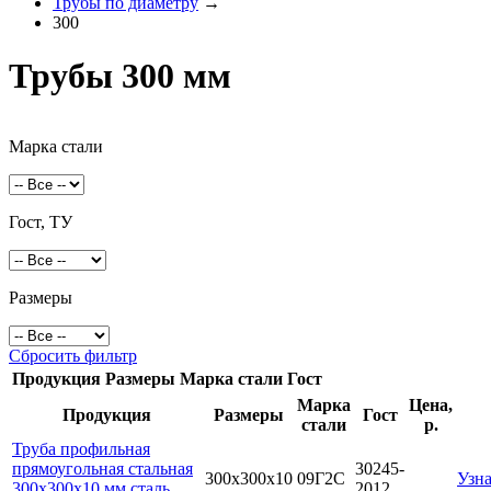
Трубы по диаметру
→
300
Трубы 300 мм
Марка стали
Гост, ТУ
Размеры
Сбросить фильтр
Продукция
Размеры
Марка стали
Гост
Марка
Цена,
Продукция
Размеры
Гост
стали
р.
Труба профильная
прямоугольная стальная
30245-
300х300х10
09Г2С
Узна
300х300х10 мм сталь
2012