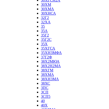
30ХГСН2А
30ХМ
30ХМА
30ХНСА
32Г2
32ХА
35
35А
35Г2
35Г2С
35Х
35ХГСА
35ХН3МФА
37Г2Ф
38Х2МЮА
38Х2Н2МА
38ХГМ
38ХМА
38ХН3МА
38ХС
3ПС
3СП
3СП5
40
40Х