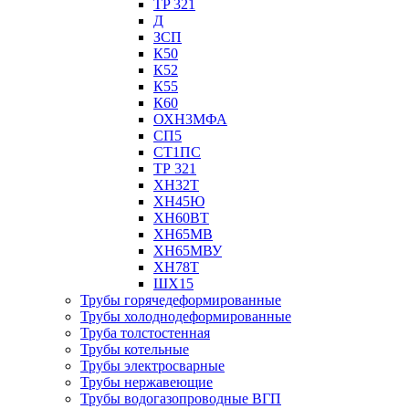
TP 321
Д
ЗСП
К50
К52
К55
К60
ОХН3МФА
СП5
СТ1ПС
ТР 321
ХН32Т
ХН45Ю
ХН60ВТ
ХН65МВ
ХН65МВУ
ХН78Т
ШХ15
Трубы горячедеформированные
Трубы холоднодеформированные
Труба толстостенная
Трубы котельные
Трубы электросварные
Трубы нержавеющие
Трубы водогазопроводные ВГП