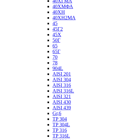
40ХГМА
40ХМФА
40ХН
40ХН2МА
45
45Г2
45Х
50Г
65
65Г
70
78
904L
AISI 201
AISI 304
AISI 316
AISI 316L
AISI 321
AISI 430
AISI 439
Gr,6
TP 304
TP 304L
TP 316
TP 316L