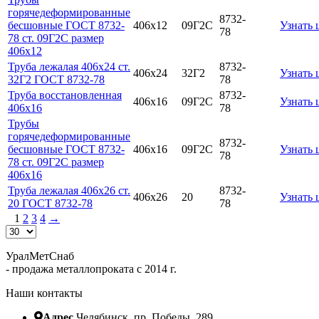
горячедеформированные
8732-
бесшовные ГОСТ 8732-
406х12
09Г2С
Узнать 
78
78 ст. 09Г2С размер
406х12
Труба лежалая 406х24 ст.
8732-
406х24
32Г2
Узнать 
32Г2 ГОСТ 8732-78
78
Труба восстановленная
8732-
406х16
09Г2С
Узнать 
406х16
78
Трубы
горячедеформированные
8732-
бесшовные ГОСТ 8732-
406х16
09Г2С
Узнать 
78
78 ст. 09Г2С размер
406х16
Труба лежалая 406х26 ст.
8732-
406х26
20
Узнать 
20 ГОСТ 8732-78
78
1
2
3
4
→
УралМетСнаб
- продажа металлопроката с 2014 г.
Наши контакты
Адрес
Челябинск, пр. Победы, 289