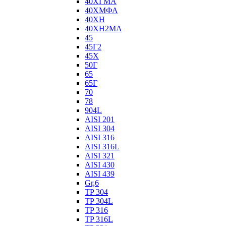
40ХГМА
40ХМФА
40ХН
40ХН2МА
45
45Г2
45Х
50Г
65
65Г
70
78
904L
AISI 201
AISI 304
AISI 316
AISI 316L
AISI 321
AISI 430
AISI 439
Gr,6
TP 304
TP 304L
TP 316
TP 316L