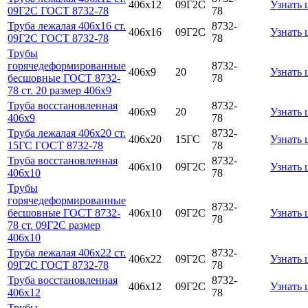
406х12
09Г2С
Узнать 
09Г2С ГОСТ 8732-78
78
Труба лежалая 406х16 ст.
8732-
406х16
09Г2С
Узнать 
09Г2С ГОСТ 8732-78
78
Трубы
горячедеформированные
8732-
406х9
20
Узнать 
бесшовные ГОСТ 8732-
78
78 ст. 20 размер 406х9
Труба восстановленная
8732-
406х9
20
Узнать 
406х9
78
Труба лежалая 406х20 ст.
8732-
406х20
15ГС
Узнать 
15ГС ГОСТ 8732-78
78
Труба восстановленная
8732-
406х10
09Г2С
Узнать 
406х10
78
Трубы
горячедеформированные
8732-
бесшовные ГОСТ 8732-
406х10
09Г2С
Узнать 
78
78 ст. 09Г2С размер
406х10
Труба лежалая 406х22 ст.
8732-
406х22
09Г2С
Узнать 
09Г2С ГОСТ 8732-78
78
Труба восстановленная
8732-
406х12
09Г2С
Узнать 
406х12
78
Трубы