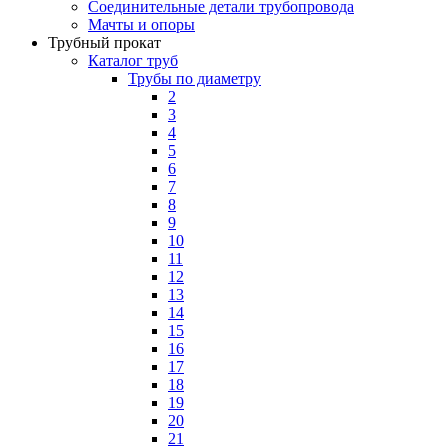
Соединительные детали трубопровода
Мачты и опоры
Трубный прокат
Каталог труб
Трубы по диаметру
2
3
4
5
6
7
8
9
10
11
12
13
14
15
16
17
18
19
20
21