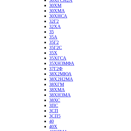
30ХГСН2А
30ХМ
30ХМА
30ХНСА
32Г2
32ХА
35
35А
35Г2
35Г2С
35Х
35ХГСА
35ХН3МФА
37Г2Ф
38Х2МЮА
38Х2Н2МА
38ХГМ
38ХМА
38ХН3МА
38ХС
3ПС
3СП
3СП5
40
40Х