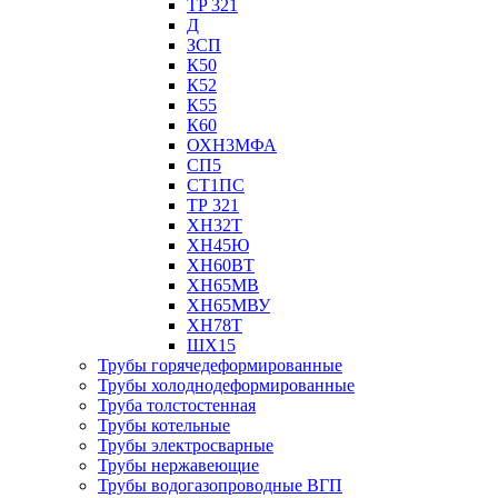
TP 321
Д
ЗСП
К50
К52
К55
К60
ОХН3МФА
СП5
СТ1ПС
ТР 321
ХН32Т
ХН45Ю
ХН60ВТ
ХН65МВ
ХН65МВУ
ХН78Т
ШХ15
Трубы горячедеформированные
Трубы холоднодеформированные
Труба толстостенная
Трубы котельные
Трубы электросварные
Трубы нержавеющие
Трубы водогазопроводные ВГП