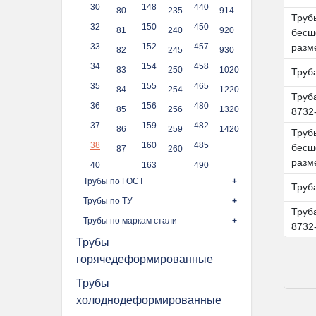
30
148
440
80
235
914
Труб
32
150
450
81
240
920
бесш
33
152
457
разм
82
245
930
34
154
458
83
250
1020
Труб
35
155
465
84
254
1220
Труб
36
156
480
85
256
1320
8732
37
159
482
86
259
1420
Труб
38
160
485
бесш
87
260
разм
40
163
490
Трубы по ГОСТ
Труб
Трубы по ТУ
Труб
Трубы по маркам стали
8732
Трубы
горячедеформированные
Трубы
холоднодеформированные