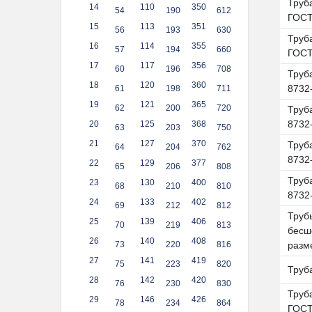
Труба
14
110
350
54
190
612
ГОСТ
15
113
351
56
193
630
Труба
16
114
355
57
194
660
ГОСТ
17
117
356
60
196
708
Труб
18
120
360
8732
61
198
711
19
121
365
62
200
720
Труб
8732
20
125
368
63
203
750
21
127
370
Труб
64
204
762
8732
22
129
377
65
206
808
Труб
23
130
400
68
210
810
8732
24
133
402
69
212
812
Труб
25
139
406
70
219
813
бесш
26
140
408
73
220
816
разм
27
141
419
75
223
820
Труб
28
142
420
76
230
830
Труб
29
146
426
78
234
864
ГОСТ