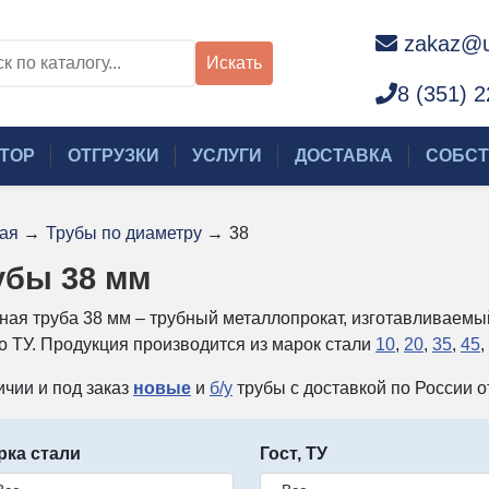
zakaz@u
Искать
8 (351) 
ТОР
ОТГРУЗКИ
УСЛУГИ
ДОСТАВКА
СОБСТ
ая
→
Трубы по диаметру
→
38
убы 38 мм
ная труба 38 мм – трубный металлопрокат, изготавливаем
по ТУ. Продукция производится из марок стали
10
,
20
,
35
,
45
,
ичии и под заказ
новые
и
б/у
трубы с доставкой по России о
рка стали
Гост, ТУ