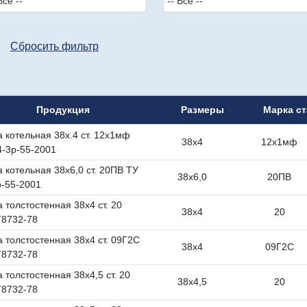
Сбросить фильтр
Продукция
Размеры
Марка с
а котельная 38х.4 ст. 12х1мф
38х4
12х1мф
4-3р-55-2001
 котельная 38х6,0 ст. 20ПВ ТУ
38х6,0
20ПВ
р-55-2001
 толстостенная 38х4 ст. 20
38х4
20
8732-78
а толстостенная 38х4 ст. 09Г2С
38х4
09Г2С
8732-78
 толстостенная 38х4,5 ст. 20
38х4,5
20
8732-78