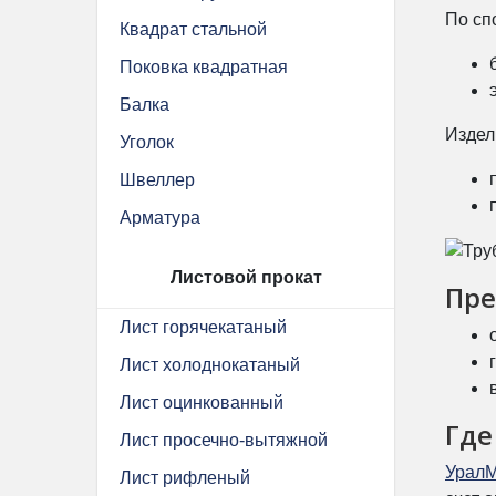
По сп
Квадрат стальной
Поковка квадратная
Балка
Издел
Уголок
Швеллер
Арматура
Листовой прокат
Пре
Лист горячекатаный
Лист холоднокатаный
Лист оцинкованный
Где
Лист просечно-вытяжной
Урал
Лист рифленый