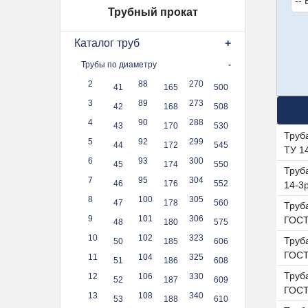
Трубный прокат
Каталог труб
Трубы по диаметру
2
88
270
41
165
500
3
89
273
42
168
508
4
90
288
43
170
530
Труб
5
92
299
44
172
545
ТУ 1
6
93
300
45
174
550
Труба
7
95
304
46
176
552
14-3
8
100
305
47
178
560
Труба
9
101
306
ГОСТ
48
180
575
10
102
323
Труб
50
185
606
ГОСТ
11
104
325
51
186
608
Труба
12
106
330
52
187
609
ГОСТ
13
108
340
53
188
610