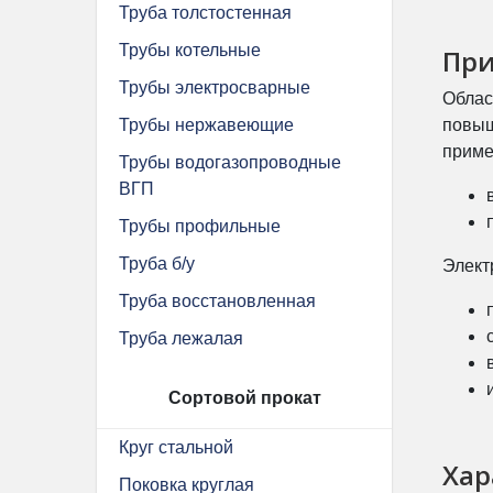
Труба толстостенная
Трубы котельные
Пр
Трубы электросварные
Облас
Трубы нержавеющие
повыш
приме
Трубы водогазопроводные
ВГП
Трубы профильные
Труба б/у
Элект
Труба восстановленная
Труба лежалая
Сортовой прокат
Круг стальной
Хар
Поковка круглая