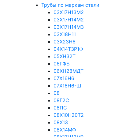
Трубы по маркам стали
03Х17Н13М2
03Х17Н14М2
03Х17Н14М3
03Х18Н11
03Х23Н6
04Х14Т3Р1Ф
05ХН32Т
06ГФБ
06ХН28МДТ
07Х16Н6
07Х16Н6-Ш
08
08Г2С
08ПС
08Х10Н20Т2
08Х13
08Х14МФ