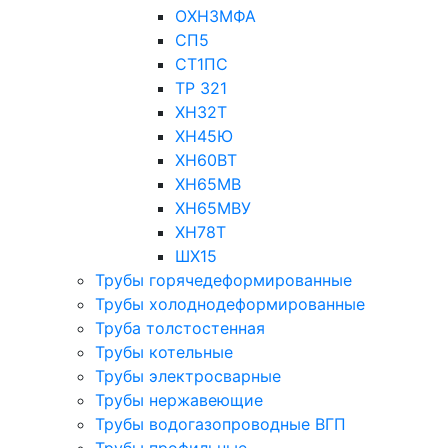
ОХН3МФА
СП5
СТ1ПС
ТР 321
ХН32Т
ХН45Ю
ХН60ВТ
ХН65МВ
ХН65МВУ
ХН78Т
ШХ15
Трубы горячедеформированные
Трубы холоднодеформированные
Труба толстостенная
Трубы котельные
Трубы электросварные
Трубы нержавеющие
Трубы водогазопроводные ВГП