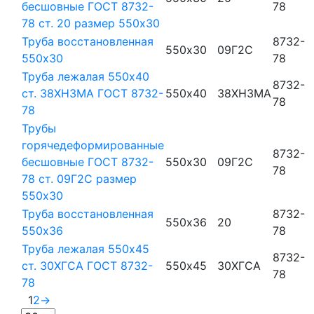
бесшовные ГОСТ 8732-
78
78 ст. 20 размер 550х30
Труба восстановленная
8732-
550х30
09Г2С
550х30
78
Труба лежалая 550х40
8732-
ст. 38ХН3МА ГОСТ 8732-
550х40
38ХН3МА
78
78
Трубы
горячедеформированные
8732-
бесшовные ГОСТ 8732-
550х30
09Г2С
78
78 ст. 09Г2С размер
550х30
Труба восстановленная
8732-
550х36
20
550х36
78
Труба лежалая 550х45
8732-
ст. 30ХГСА ГОСТ 8732-
550х45
30ХГСА
78
78
1
2
→