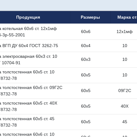
Продукция
Размеры
Марка с
а котельная 60х6 ст. 12х1мф
60х6
12х1мф
4-3р-55-2001
а ВГП ДУ 60х4 ГОСТ 3262-75
60х4
10
 электросварная 60х3 ст. 10
60х3
10
 10704-91
 толстостенная 60х5 ст. 10
60х5
10
8732-78
а толстостенная 60х5 ст. 09Г2С
60х5
09Г2С
8732-78
 толстостенная 60х5 ст. 40Х
60х5
40Х
8732-78
 толстостенная 60х5 ст. 45
60х5
45
8732-78
 толстостенная 60х6 ст. 10