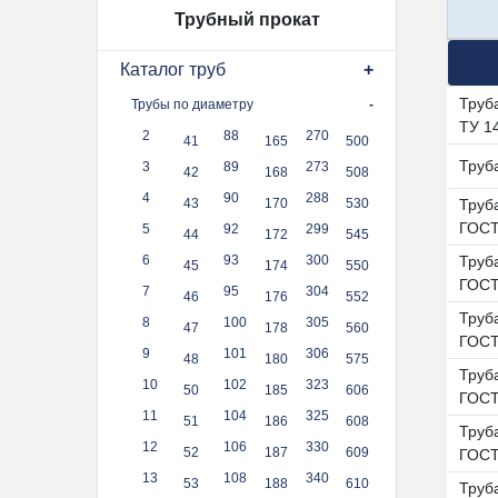
Трубный прокат
Каталог труб
Труб
Трубы по диаметру
ТУ 1
2
88
270
41
165
500
Труб
3
89
273
42
168
508
4
90
288
43
170
530
Труба
ГОСТ
5
92
299
44
172
545
6
93
300
Труба
45
174
550
ГОСТ
7
95
304
46
176
552
Труб
8
100
305
47
178
560
ГОСТ
9
101
306
48
180
575
Труба
10
102
323
50
185
606
ГОСТ
11
104
325
51
186
608
Труба
12
106
330
52
187
609
ГОСТ
13
108
340
53
188
610
Труба