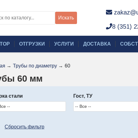
zakaz@u
Искать
8 (351) 
ТОР
ОТГРУЗКИ
УСЛУГИ
ДОСТАВКА
СОБСТ
ая
→
Трубы по диаметру
→
60
убы 60 мм
рка стали
Гост, ТУ
Сбросить фильтр