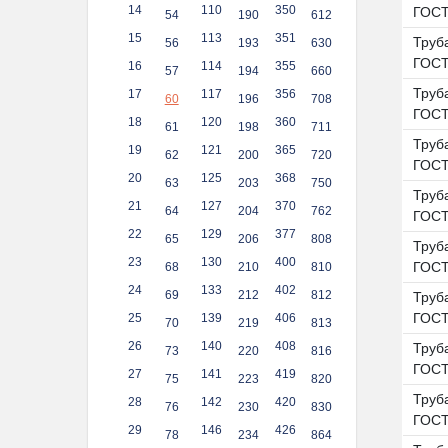
14
110
350
ГОСТ
54
190
612
15
113
351
Труба
56
193
630
ГОСТ
16
114
355
57
194
660
Труба
17
117
356
60
196
708
ГОСТ
18
120
360
61
198
711
Труба
19
121
365
62
200
720
ГОСТ
20
125
368
63
203
750
Труб
21
127
370
64
204
762
ГОСТ
22
129
377
65
206
808
Труба
23
130
400
ГОСТ
68
210
810
24
133
402
69
212
812
Труба
ГОСТ
25
139
406
70
219
813
26
140
408
Труба
73
220
816
ГОСТ
27
141
419
75
223
820
Труба
28
142
420
76
230
830
ГОСТ
29
146
426
78
234
864