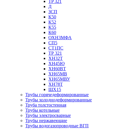
TP 321
Д
ЗСП
К50
К52
К55
К60
ОХН3МФА
СП5
СТ1ПС
ТР 321
ХН32Т
ХН45Ю
ХН60ВТ
ХН65МВ
ХН65МВУ
ХН78Т
ШХ15
Трубы горячедеформированные
Трубы холоднодеформированные
Труба толстостенная
Трубы котельные
Трубы электросварные
Трубы нержавеющие
Трубы водогазопроводные ВГП