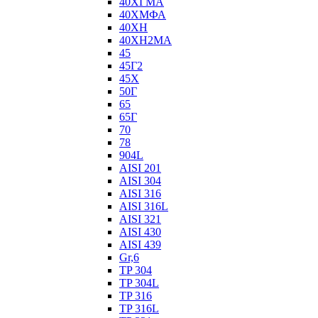
40ХГМА
40ХМФА
40ХН
40ХН2МА
45
45Г2
45Х
50Г
65
65Г
70
78
904L
AISI 201
AISI 304
AISI 316
AISI 316L
AISI 321
AISI 430
AISI 439
Gr,6
TP 304
TP 304L
TP 316
TP 316L