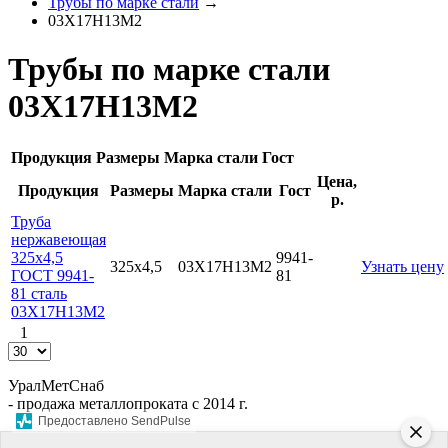
Трубы по марке стали
→
03Х17Н13М2
Трубы по марке стали
03Х17Н13М2
Продукция
Размеры
Марка стали
Гост
Цена,
Продукция
Размеры
Марка стали
Гост
р.
Труба
нержавеющая
325х4,5
9941-
325х4,5
03Х17Н13М2
Узнать цену
ГОСТ 9941-
81
81 сталь
03Х17Н13М2
1
УралМетСнаб
- продажа металлопроката с 2014 г.
Предоставлено SendPulse
Наши контакты