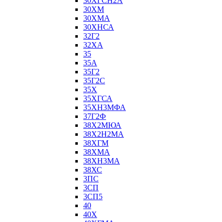
30ХГСН2А
30ХМ
30ХМА
30ХНСА
32Г2
32ХА
35
35А
35Г2
35Г2С
35Х
35ХГСА
35ХН3МФА
37Г2Ф
38Х2МЮА
38Х2Н2МА
38ХГМ
38ХМА
38ХН3МА
38ХС
3ПС
3СП
3СП5
40
40Х