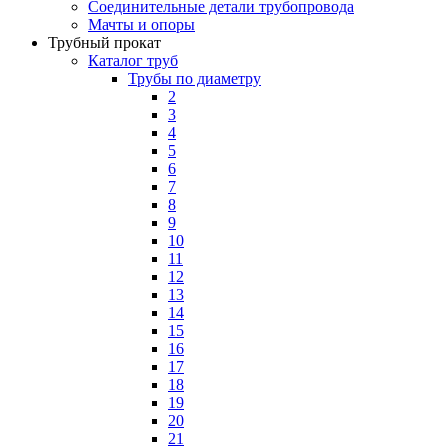
Соединительные детали трубопровода
Мачты и опоры
Трубный прокат
Каталог труб
Трубы по диаметру
2
3
4
5
6
7
8
9
10
11
12
13
14
15
16
17
18
19
20
21