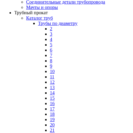
Соединительные детали трубопровода
Мачты и опоры
Трубный прокат
Каталог труб
Трубы по диаметру
2
3
4
5
6
7
8
9
10
11
12
13
14
15
16
17
18
19
20
21