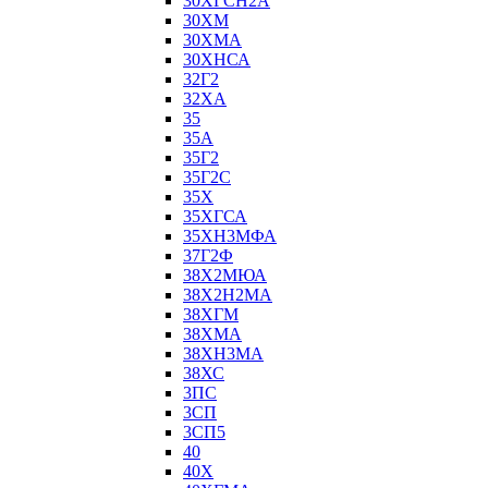
30ХГСН2А
30ХМ
30ХМА
30ХНСА
32Г2
32ХА
35
35А
35Г2
35Г2С
35Х
35ХГСА
35ХН3МФА
37Г2Ф
38Х2МЮА
38Х2Н2МА
38ХГМ
38ХМА
38ХН3МА
38ХС
3ПС
3СП
3СП5
40
40Х