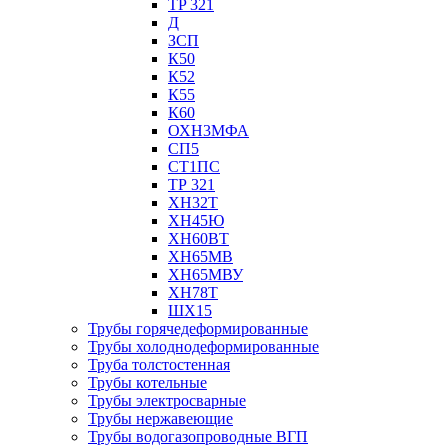
TP 321
Д
ЗСП
К50
К52
К55
К60
ОХН3МФА
СП5
СТ1ПС
ТР 321
ХН32Т
ХН45Ю
ХН60ВТ
ХН65МВ
ХН65МВУ
ХН78Т
ШХ15
Трубы горячедеформированные
Трубы холоднодеформированные
Труба толстостенная
Трубы котельные
Трубы электросварные
Трубы нержавеющие
Трубы водогазопроводные ВГП