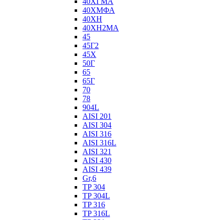
40ХГМА
40ХМФА
40ХН
40ХН2МА
45
45Г2
45Х
50Г
65
65Г
70
78
904L
AISI 201
AISI 304
AISI 316
AISI 316L
AISI 321
AISI 430
AISI 439
Gr,6
TP 304
TP 304L
TP 316
TP 316L