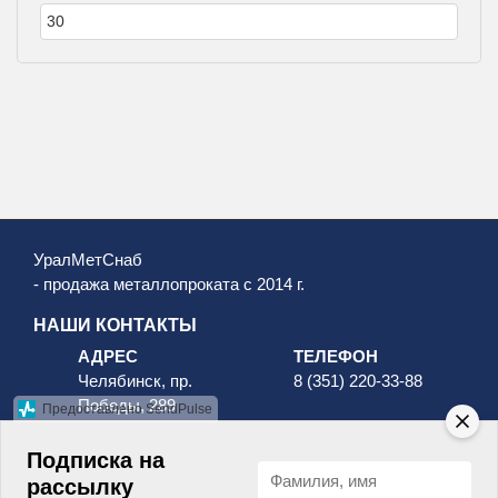
УралМетСнаб
- продажа металлопроката с 2014 г.
НАШИ КОНТАКТЫ
АДРЕС
ТЕЛЕФОН
Челябинск, пр.
8 (351) 220-33-88
Победы, 289
Предоставлено SendPulse
8 (800) 511-96-88
Подписка на
рассылку